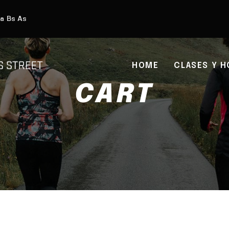
ra Bs As
HOME
CLASES Y H
CART